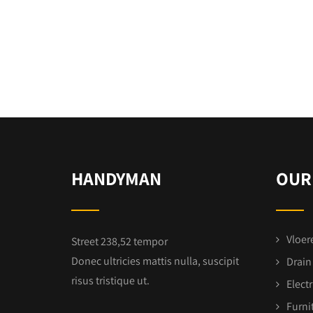
HANDYMAN
OUR
Vloer
Street 238,52 tempor
Donec ultricies mattis nulla, suscipit
Drain
risus tristique ut.
Electr
Furni