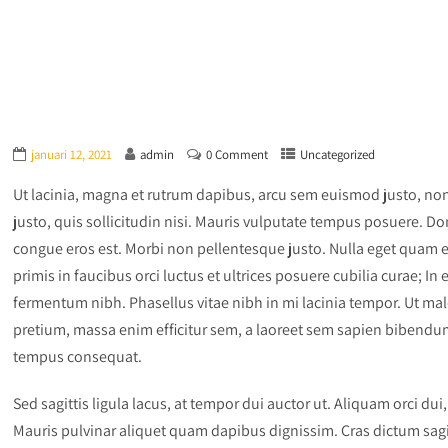
januari 12, 2021
admin
0 Comment
Uncategorized
Ut lacinia, magna et rutrum dapibus, arcu sem euismod justo, non a
justo, quis sollicitudin nisi. Mauris vulputate tempus posuere. Don
congue eros est. Morbi non pellentesque justo. Nulla eget quam eli
primis in faucibus orci luctus et ultrices posuere cubilia curae; In
fermentum nibh. Phasellus vitae nibh in mi lacinia tempor. Ut male
pretium, massa enim efficitur sem, a laoreet sem sapien bibendum 
tempus consequat.
Sed sagittis ligula lacus, at tempor dui auctor ut. Aliquam orci dui
Mauris pulvinar aliquet quam dapibus dignissim. Cras dictum sagit