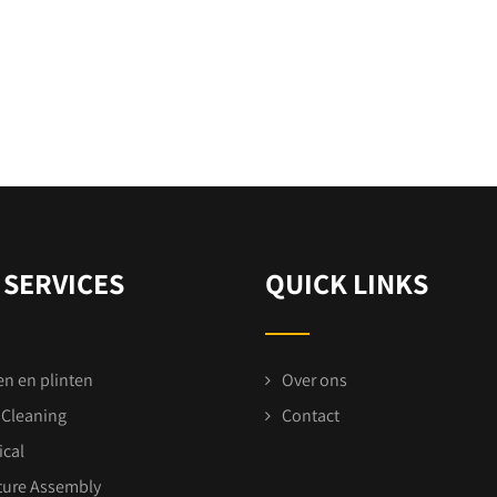
 SERVICES
QUICK LINKS
en en plinten
Over ons
 Cleaning
Contact
ical
ture Assembly