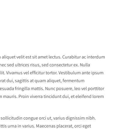
liquet velit est sit amet lectus. Curabitur ac interdum
ec sed ultrices risus, sed consectetur ex. Nulla
t. Vivamus vel efficitur tortor. Vestibulum ante ipsum
 erat dui, sagittis at quam aliquet, fermentum
suada fringilla mattis. Nunc posuere, leo vel porttitor
mauris. Proin viverra tincidunt dui, et eleifend lorem
, sollicitudin congue orci ut, varius dignissim nibh.
tis urna in varius. Maecenas placerat, orci eget