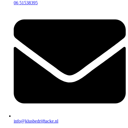
06 51538395
info@klusbedrijftacke.nl